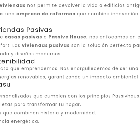
 viviendas
nos permite devolver la vida a edificios ant
cas una
empresa de reformas
que combine innovación y
viendas Pasivas
de
casas pasivas
o
Passive House
, nos enfocamos en 
fort. Las
viviendas pasivas
son la solución perfecta pa
zada y diseños modernos.
enibilidad
oyecto que emprendemos. Nos enorgullecemos de ser una
 energías renovables, garantizando un impacto ambiental
asu
ersonalizados que cumplen con los principios Passivhaus
letas para transformar tu hogar.
os que combinan historia y modernidad.
encia energética.