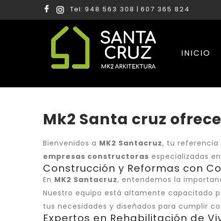
Tel:
948 563 308
|
607 365 824
INICIO
Mk2 Santa cruz ofrece
Bienvenidos a
MK2 Santacruz
, tu referenci
empresas constructoras
especializadas en
Construcción y Reformas con 
En
MK2 Santacruz
, entendemos la importanc
Nuestro equipo está altamente capacitado p
tus necesidades y diseñados para cumplir con
Expertos en Rehabilitación de V